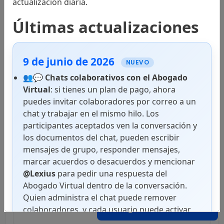
actualización diaria.
Tratados Internacionales
Últimas actualizaciones
9 de junio de 2026
Códigos
NUEVO
👥💬
Chats colaborativos con el Abogado
Virtual
: si tienes un plan de pago, ahora
puedes invitar colaboradores por correo a un
Leyes
chat y trabajar en el mismo hilo. Los
participantes aceptados ven la conversación y
los documentos del chat, pueden escribir
mensajes de grupo, responder mensajes,
Reglamentos
marcar acuerdos o desacuerdos y mencionar
@Lexius
para pedir una respuesta del
Abogado Virtual dentro de la conversación.
Quien administra el chat puede remover
Decretos
Abogado Virtual
colaboradores, y cada usuario puede activar
notificaciones push en superficies